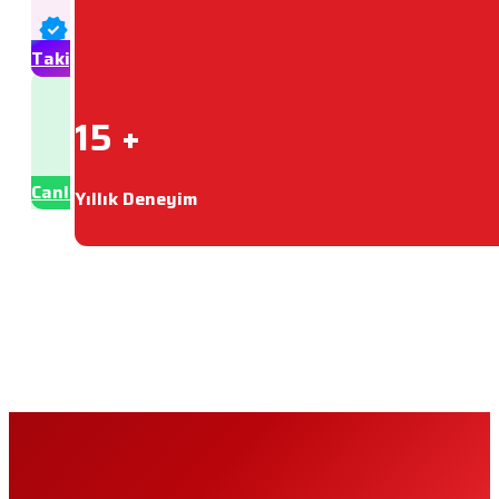
Takip Et
Whatsapp
15 +
+90 (544) 350 77 34
Canlı Destek
Yıllık Deneyim