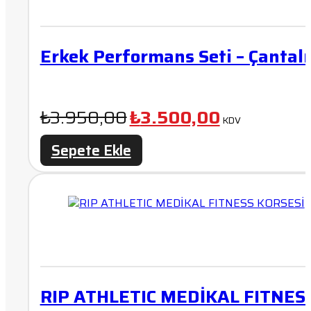
Erkek Performans Seti – Çantalı
Orijinal
Şu
₺
3.950,00
₺
3.500,00
KDV
fiyat:
andaki
Sepete Ekle
₺3.950,00.
fiyat:
₺3.500,00.
RIP ATHLETIC MEDİKAL FITNES