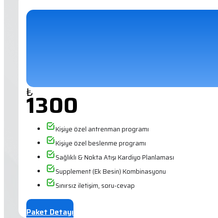
₺
1300
Kişiye özel antrenman programı
Kişiye özel beslenme programı
Sağlıklı & Nokta Atışı Kardiyo Planlaması
Supplement (Ek Besin) Kombinasyonu
Sınırsız iletişim, soru-cevap
Paket Detayı