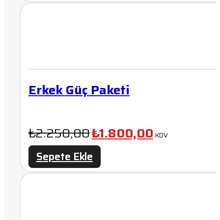
₺3.000,00.
Erkek Güç Paketi
Orijinal
Şu
₺
2.250,00
₺
1.800,00
KDV
fiyat:
andaki
Sepete Ekle
₺2.250,00.
fiyat:
₺1.800,00.