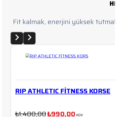
HE
Fit kalmak, enerjini yüksek tutmak
RIP ATHLETIC FİTNESS KORSE
Orijinal
Şu
₺
1.400,00
₺
990,00
KDV