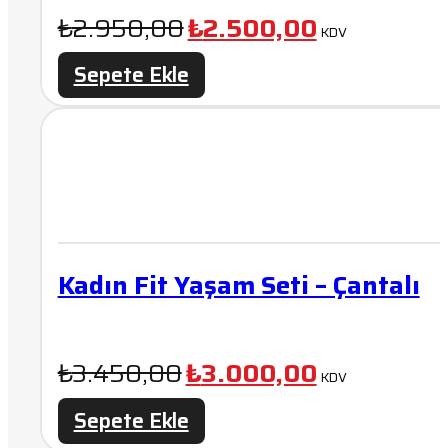
Orijinal
Şu
₺
2.950,00
₺
2.500,00
KDV
fiyat:
andaki
Sepete Ekle
₺2.950,00.
fiyat:
₺2.500,00.
Kadın Fit Yaşam Seti – Çantalı
Orijinal
Şu
₺
3.450,00
₺
3.000,00
KDV
fiyat:
andaki
Sepete Ekle
₺3.450,00.
fiyat: