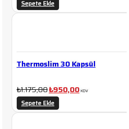
Sepete Ekle
₺1.400,00.
fiyat:
₺990,00.
Thermoslim 30 Kapsül
Orijinal
Şu
₺
1.175,00
₺
950,00
KDV
fiyat:
andaki
Sepete Ekle
₺1.175,00.
fiyat:
₺950,00.