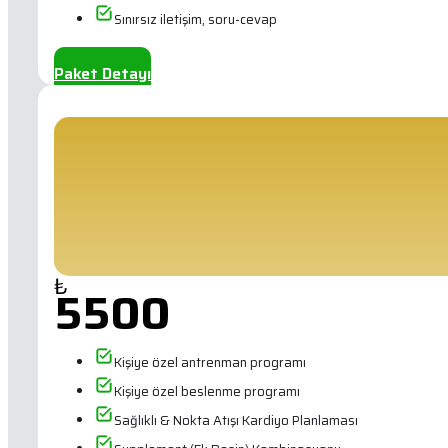
Sınırsız iletişim, soru-cevap
Paket Detayı
₺
5500
Kişiye özel antrenman programı
Kişiye özel beslenme programı
Sağlıklı & Nokta Atışı Kardiyo Planlaması