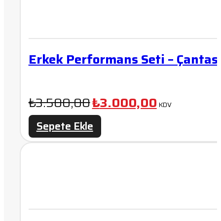
Erkek Performans Seti – Çantas
Orijinal
Şu
₺
3.500,00
₺
3.000,00
KDV
fiyat:
andaki
Sepete Ekle
₺3.500,00.
fiyat:
₺3.000,00