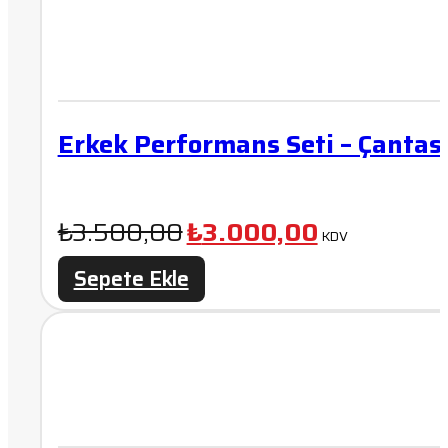
Erkek Performans Seti – Çantas
Orijinal
Şu
₺
3.500,00
₺
3.000,00
KDV
fiyat:
andaki
Sepete Ekle
₺3.500,00.
fiyat:
₺3.000,00