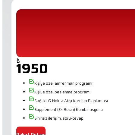
₺
1950
Kişiye özel antrenman programı
Kişiye özel beslenme programı
Sağlıklı & Nokta Atışı Kardiyo Planlaması
Supplement (Ek Besin) Kombinasyonu
Sınırsız iletişim, soru-cevap
Paket Detayı