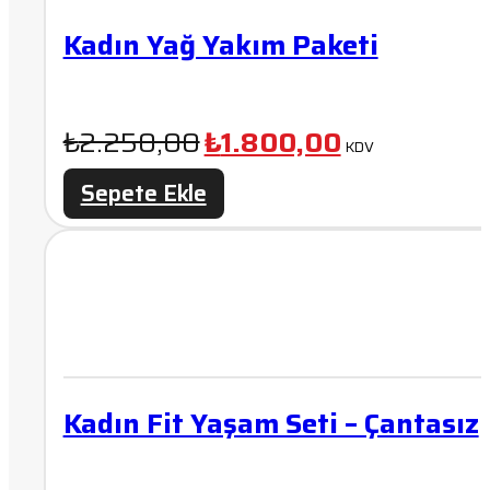
Kadın Yağ Yakım Paketi
Orijinal
Şu
₺
2.250,00
₺
1.800,00
KDV
fiyat:
andaki
Sepete Ekle
₺2.250,00.
fiyat:
₺1.800,00.
Kadın Fit Yaşam Seti – Çantasız