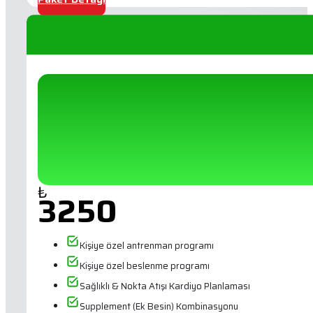
₺
3250
Kişiye özel antrenman programı
Kişiye özel beslenme programı
Sağlıklı & Nokta Atışı Kardiyo Planlaması
Supplement (Ek Besin) Kombinasyonu