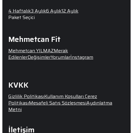
4 Haftalık
3 Aylık
6 Aylık
12 Aylık
Paket Seçici
Mehmetcan Fit
Mehmetcan YILMAZ
Merak
Edilenler
Değişimler
Yorumlar
İnstagram
KVKK
Gizlilik Politikası
Kullanım Koşulları
Çerez
Politikası
Mesafeli Satış Sözleşmesi
Aydınlatma
Metni
İletişim