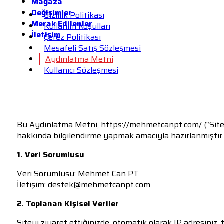
Mağaza
Değişimler
Gizlilik Politikası
Merak Edilenler
Kullanım Koşulları
İletişim
Çerez Politikası
Mesafeli Satış Sözleşmesi
Aydınlatma Metni
Kullanıcı Sözleşmesi
Bu Aydınlatma Metni, https://mehmetcanpt.com/ (“Site”) 
hakkında bilgilendirme yapmak amacıyla hazırlanmıştır.
1. Veri Sorumlusu
Veri Sorumlusu: Mehmet Can PT
İletişim: destek@mehmetcanpt.com
2. Toplanan Kişisel Veriler
Siteyi ziyaret ettiğinizde, otomatik olarak IP adresiniz, ta