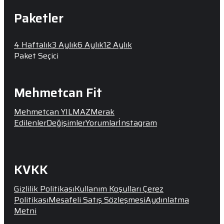
Paketler
4 Haftalık
3 Aylık
6 Aylık
12 Aylık
Paket Seçici
Mehmetcan Fit
Mehmetcan YILMAZ
Merak
Edilenler
Değişimler
Yorumlar
İnstagram
KVKK
Gizlilik Politikası
Kullanım Koşulları
Çerez
Politikası
Mesafeli Satış Sözleşmesi
Aydınlatma
Metni