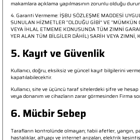
makamlara açıklama yapılmasının zorunlu olduğu durum
4. Garanti Vermeme: İŞBU SÖZLEŞME MADDESİ UYG
SUNULAN HİZMETLER “OLDUĞU GİBİ” VE “MÜMKÜN 
VEYA İHLAL ETMEME KONUSUNDA TÜM ZIMNİ GARAN
YER ALAN TÜM BİLGİLER DÂHİL) SARİH VEYA ZIMNİ
5. Kayıt ve Güvenlik
Kullanıcı, doğru, eksiksiz ve güncel kayıt bilgilerini ver
kapatılabilecektir.
Kullanıcı, site ve üçüncü taraf sitelerdeki şifre ve hesa
veya donanım ve cihazların zarar görmesinden Firma s
6. Mücbir Sebep
Tarafların kontrolünde olmayan; tabii afetler, yangın, pat
hastalıklar, altyapı ve internet arızaları, elektrik kesi