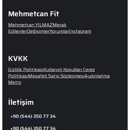
Mehmetcan Fit
Mehmetcan YILMAZ
Merak
Edilenler
Değişimler
Yorumlar
İnstagram
KVKK
Gizlilik Politikası
Kullanım Koşulları
Çerez
Politikası
Mesafeli Satış Sözleşmesi
Aydınlatma
Metni
İletişim
+90 (544) 350 77 34
+90 (544) 350 77 34