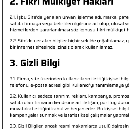
2. Fikri Mülkiyet Hakları
2.1. İşbu Site’de yer alan ünvan, işletme adı, marka, paten
sahibi firmaya veya belirtilen ilgilisine ait olup, ulusal
hizmetlerden yararlanılması söz konusu fikri mülkiyet 
2.2. Site’de yer alan bilgiler hiçbir şekilde çoğaltılam
bir internet sitesinde izinsiz olarak kullanılamaz.
3. Gizli Bilgi
3.1. Firma, site üzerinden kullanıcıların ilettiği kişisel bi
telefonu, e-posta adresi gibi Kullanıcı’yı tanımlamaya yöne
3.2. Kullanıcı, sadece tanıtım, reklam, kampanya, promos
sahibi olan firmanın kendisine ait iletişim, portföy duru
muvafakat ettiğini kabul ve beyan eder. Bu kişisel bilg
kampanyalar sunmak ve istatistiksel çalışmalar yapmak 
3.3. Gizli Bilgiler, ancak resmi makamlarca usulü daires