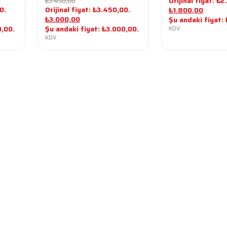
Orijinal fiyat: ₺
₺
3.450,00
0.
Orijinal fiyat: ₺3.450,00.
₺
1.800,00
₺
3.000,00
Şu andaki fiyat:
0,00.
Şu andaki fiyat: ₺3.000,00.
KDV
KDV