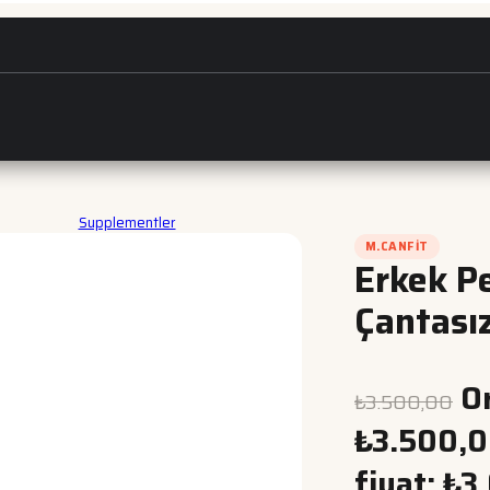
Supplementler
M.CANFIT
Erkek P
Çantası
Or
₺
3.500,00
₺3.500,0
fiyat: ₺3