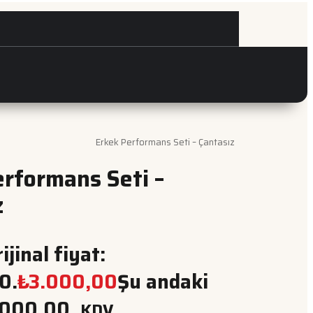
Erkek Performans Seti – Çantasız
erformans Seti –
z
ijinal fiyat:
0.
₺
3.000,00
Şu andaki
.000,00.
KDV