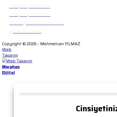
+90 (544) 350 77 34
+90 (544) 350 77 34
destek@mehmetcanfit.com
@mehmetcanfit
Copyright © 2026 - Mehmetcan YILMAZ
Web
Tasarım
Morpheo
Dijital
Cinsiyetini