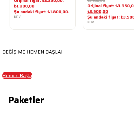
Orijinal fiyat: ₺2.250,00.
₺
3.950,00
Orijinal fiyat: ₺3.950,0
₺
1.800,00
₺
3.500,00
Şu andaki fiyat: ₺1.800,00.
Şu andaki fiyat: ₺3.50
KDV
KDV
DEĞİŞİME HEMEN BAŞLA!
Kişiye Özel Antrenman ve Beslenme
Sınırsız iletişim, soru-cevap
Nokta Atışı Kardiyo Planlaması
Hemen Başla
Paketler
4 Haftalık
3 Aylık
6 Aylık
12 Aylık
Paket Seçici