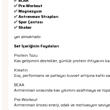
✅ BCAA
✅ Pre-Workout
✅ Magnezyum
✅ Antrenman Strapları
✅ Spor Çantası
✅ Shaker
yer almaktadır.
Set İçeriğinin Faydaları
Protein Tozu
Kas gelişimini destekler, günlük protein ihtiyacını k
Kreatin
Güç, performans ve patlayıcı kuvvet artışına katkı sa
BCAA
Antrenman sırasında kas yıkımını azaltmaya ve topa
Pre-Workout
Antrenman öncesi enerji, odak ve motivasyon seviyeler