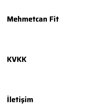
Mehmetcan Fit
Mehmetcan YILMAZ
Merak Edilenler
Değişimler
Yorumlar
KVKK
Gizlilik Politikası
Kullanım Koşulları
Çerez Politikası
Mesafe
İletişim